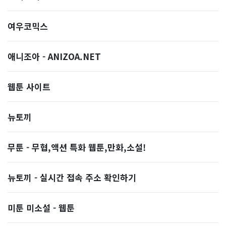
여우코믹스
애니조아 - ANIZOA.NET
웹툰 사이트
뉴토끼
무툰 - 무협,액션 특화 웹툰,만화,소설!
뉴토끼 - 실시간 접속 주소 확인하기
미툰 미소설 - 웹툰