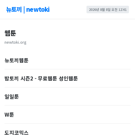
뉴토끼 | newtoki
2026년 8월 8일 오전 12:41
웹툰
newtoki.org
뉴토끼웹툰
밤토끼 시즌2 - 무료웹툰 성인웹툰
일일툰
W툰
도지코믹스