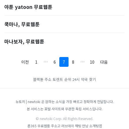
야툰 yatoon 무료웹툰
쿡마나, 무료웹툰
마나보자, 무료웹툰
이전
1
…
6
7
8
…
10
다음
블랙툰 주소
토렌트 순위
24시 약국 찾기
뉴토끼 | newtoki 은 원하는 소식을 가장 빠르고 정확하게 전달합니다.
본 서비스는 포털 사이트와 무관한 독립 서비스입니다.
© newtoki Corp. All Rights Reserved.
론365
무료웹툰
주소고
러브데이
채팅 만남 소개팅앱